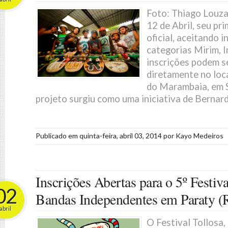
Foto: Thiago Louza
12 de Abril, seu p
oficial, aceitando i
categorias Mirim, I
inscrições podem s
diretamente no loca
do Marambaia, em S
projeto surgiu como uma iniciativa de Bernard
Publicado em
quinta-feira, abril 03, 2014
por
Kayo Medeiros
Inscrições Abertas para o 5º Festiva
02
Bandas Independentes em Paraty (
abril
O Festival Tollosa,