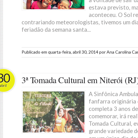
a vontade de sair d
estava previsto, m
aconteceu. O Sol re
contrariando meteorologistas, tivemos um di
feriadão da semana santa...
Publicado em
quarta-feira, abril 30, 2014
por
Ana Carolina Ca
30
3ª Tomada Cultural em Niterói (RJ
abril
A Sinfônica Ambula
fanfarra originária 
completa 3 anos de 
comemorar, irá real
Tomada Cultural, e
grande variedade d