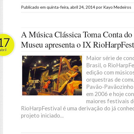
Publicado em
quinta-feira, abril 24, 2014
por
Kayo Medeiros
A Música Clássica Toma Conta do
17
Museu apresenta o IX RioHarpFest
abril
Maior série de con
Brasil, o RioHarpFe
edição com músicos
orquestras de com
Pavão-Pavãozinho 
em 2006 e hoje co
maiores festivais 
RioHarpFestival é uma derivação do já conhe
projeto iniciado...