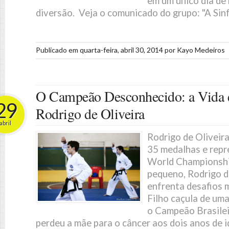
em um único dia de
diversão. Veja o comunicado do grupo: "A Sin
Publicado em
quarta-feira, abril 30, 2014
por
Kayo Medeiros
O Campeão Desconhecido: a Vida e
29
Rodrigo de Oliveira
abril
Rodrigo de Oliveir
35 medalhas e repr
World Championshi
pequeno, Rodrigo d
enfrenta desafios m
Filho caçula de uma
o Campeão Brasile
perdeu a mãe para o câncer aos dois anos de i