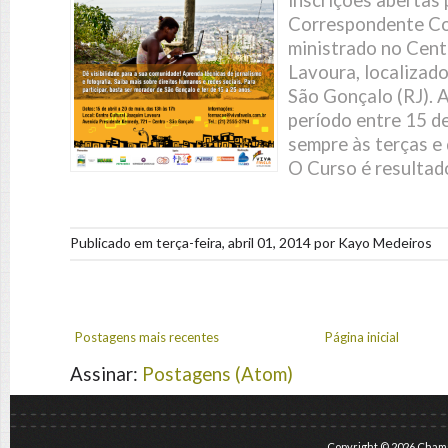
inscrições abertas 
Correspondente Co
ministrado no Cent
Lavoura, localizado
São Gonçalo (RJ). 
período entre 15 de
sempre às terças e 
O Curso é resultado
Publicado em
terça-feira, abril 01, 2014
por
Kayo Medeiros
Postagens mais recentes
Página inicial
Assinar:
Postagens (Atom)
Copyright ©
2026
Chama