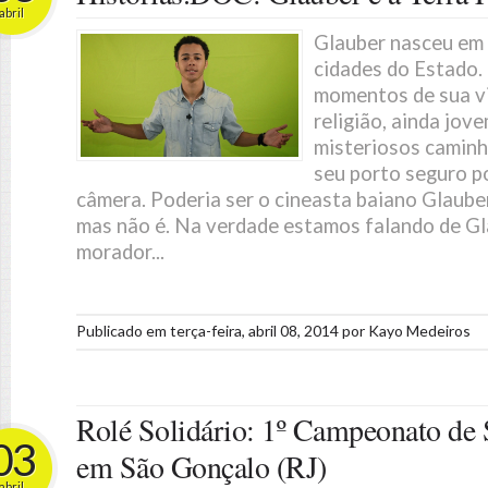
abril
Glauber nasceu em
cidades do Estado
momentos de sua vi
religião, ainda jo
misteriosos caminh
seu porto seguro p
câmera. Poderia ser o cineasta baiano Glaub
mas não é. Na verdade estamos falando de Gl
morador...
Publicado em
terça-feira, abril 08, 2014
por
Kayo Medeiros
Rolé Solidário: 1º Campeonato de
03
em São Gonçalo (RJ)
abril