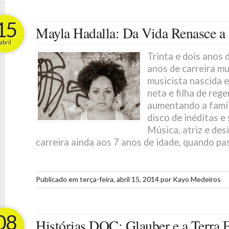
15
Mayla Hadalla: Da Vida Renasce a
abril
Trinta e dois anos d
anos de carreira mu
musicista nascida 
neta e filha de reg
aumentando a famíl
disco de inéditas e 
Música, atriz e des
carreira ainda aos 7 anos de idade, quando pas
Publicado em
terça-feira, abril 15, 2014
por
Kayo Medeiros
08
Histórias.DOC: Glauber e a Terra 