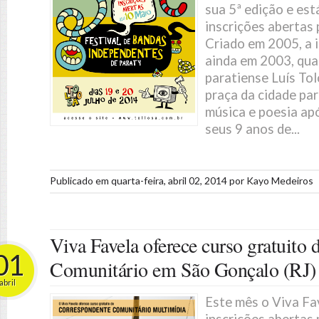
sua 5ª edição e es
inscrições abertas 
Criado em 2005, a i
ainda em 2003, qu
paratiense Luís To
praça da cidade p
música e poesia ap
seus 9 anos de...
Publicado em
quarta-feira, abril 02, 2014
por
Kayo Medeiros
Viva Favela oferece curso gratuito
01
Comunitário em São Gonçalo (RJ)
abril
Este mês o Viva Fa