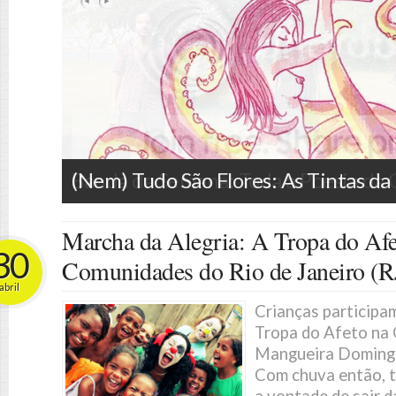
(Nem) Tudo São Flores: As Tintas d
Marcha da Alegria: A Tropa do Afe
30
Comunidades do Rio de Janeiro (R
abril
Crianças participa
Tropa do Afeto na
Mangueira Domingo
Com chuva então, t