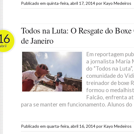
Publicado em
quinta-feira, abril 17, 2014
por
Kayo Medeiros
Todos na Luta: O Resgate do Boxe
16
de Janeiro
abril
Em reportagem publi
a jornalista María 
do “Todos na Luta”,
comunidade do Vid
treinador de boxe R
formou o medalhist
Falcão, enfrenta a
para se manter em funcionamento. Alunos do I
Publicado em
quarta-feira, abril 16, 2014
por
Kayo Medeiros