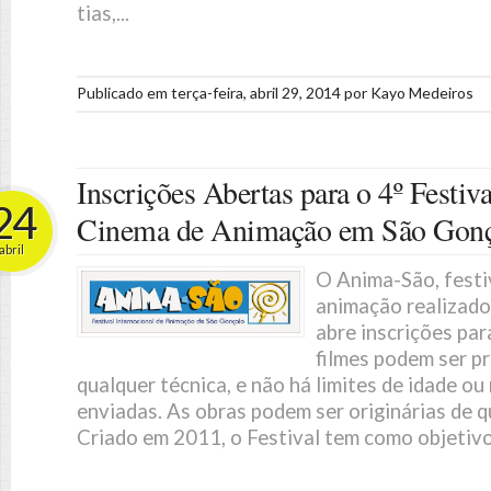
tias,...
Publicado em
terça-feira, abril 29, 2014
por
Kayo Medeiros
Inscrições Abertas para o 4º Festiva
24
Cinema de Animação em São Gonç
abril
O Anima-São, festi
animação realizado
abre inscrições par
filmes podem ser p
qualquer técnica, e não há limites de idade o
enviadas. As obras podem ser originárias de q
Criado em 2011, o Festival tem como objetivo 